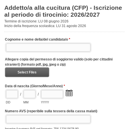
Addetto/a alla cucitura (CFP) - Iscrizione
al periodo di tirocinio: 2026/2027
Termine di iscrizione: LU 08 giugno 2026
Inizio della frequenza scolastica: LU 31 agosto 2026
Cognome e nome della/del candidata/o
*
Allegare copia del permesso di soggiorno valido (solo per cittadini
stranieri) (formato pdf, jpg, jpeg o zip)
Select Files
Data di nascita (Giorno/Mese/Anno)
*
/
/
DD
MM
YYYY
Numero AVS (reperibile sulla tessera della cassa malati)
Inserire il numero AVS nel formato: 756.1234.5678.90